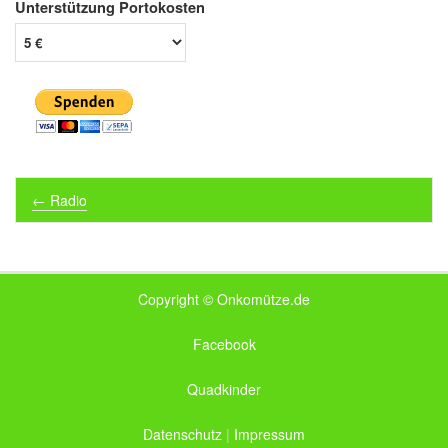
Unterstützung Portokosten
Post navigation
←
Radio
Copyright © Onkomütze.de
Facebook
Quadkinder
Datenschutz
|
Impressum