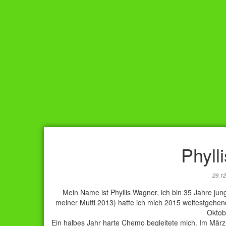
Phyll
29.1
Mein Name ist Phyllis Wagner, ich bin 35 Jahre j
meiner Mutti 2013) hatte ich mich 2015 weitestgehe
Oktob
Ein halbes Jahr harte Chemo begleitete mich. Im März 