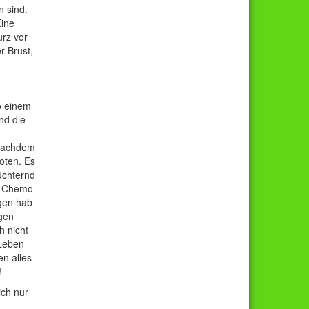
n sind.
Eine
urz vor
r Brust,
o einem
nd die
,nachdem
oten. Es
üchternd
re Chemo
ngen hab
ugen
h nicht
 Leben
n alles
!
ich nur