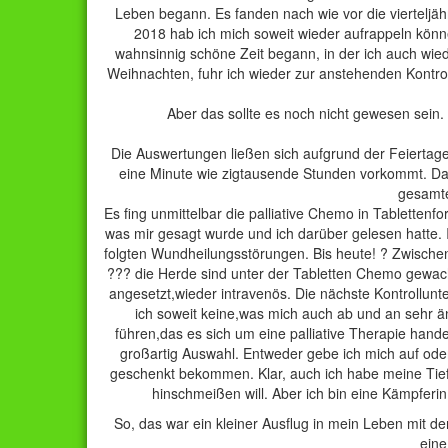
Leben begann. Es fanden nach wie vor die vierteljähr
2018 hab ich mich soweit wieder aufrappeln könne
wahnsinnig schöne Zeit begann, in der ich auch wie
Weihnachten, fuhr ich wieder zur anstehenden Kontrolle
Aber das sollte es noch nicht gewesen sei
Die Auswertungen ließen sich aufgrund der Feiertage
eine Minute wie zigtausende Stunden vorkommt. Da
gesamte
Es fing unmittelbar die palliative Chemo in Tabletten
was mir gesagt wurde und ich darüber gelesen hatte.
folgten Wundheilungsstörungen. Bis heute! ? Zwischen
??? die Herde sind unter der Tabletten Chemo gewa
angesetzt,wieder intravenös. Die nächste Kontrollun
ich soweit keine,was mich auch ab und an sehr ä
führen,das es sich um eine palliative Therapie hand
großartig Auswahl. Entweder gebe ich mich auf ode
geschenkt bekommen. Klar, auch ich habe meine Tief
hinschmeißen will. Aber ich bin eine Kämpferin,
So, das war ein kleiner Ausflug in mein Leben mit dem
eine