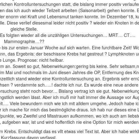
lichen Kontrolluntersuchungen statt, die bislang immer positiv verlaufe
n das ich auch wieder Teilzeit arbeiten (Saisonarbeit) gehen konnte. 
der enorm viel Kraft und Lebensmut tanken konnte. Im Dezember’18, k
. Diese verlief diesesmal leider nicht positiv ? wieder ein Knoten in de
gleiche Stelle.
n. Es folgten wieder all die unzähligen Untersuchungen… MRT… CT….
Mammographie…??
 bis zur ersten Januar Woche auf sich warten. Eine furchtbare Zeit! W
nn, das Ergebnis: der beschissne Krebs hat gestreut ? Lymphknoten u
 Lunge. Prognose: nicht heilbar.
form an. Soweit so gut, Nebenwirkungen:gering bis keine. Sehr seltsam
 Im Mai und nochmals im Juni diesen Jahres die OP, Entfernung des Kn
zeitlich stand wieder eine Kontrolluntersuchung an. Ergebnis sehr ern
chsen ? verdammte sch…..! dachte ich nur. Es wurde eine neue ande
tersuchung steht noch bevor… Bislang vertrag ich sie gut. Nebenwirku
ngstlich werden lässt. Aber ich muß mir halt immer die Aussage vor A
elt…. Viele bewundern mich wie ich mit alldem umgehe. Jedoch habe ic
r ich mache für mich das bestmögliche draus. Ich hab nur dieses eine
punkte, wo Zweifel und Misstrauen aufkommen, wo ich auch am liebste
 aufgeben war, ist und wird hoffentlich nie eine Option für mich werden
 Krebs. Entschuldigt das es vllt etwas viel Text ist. Aber ich habe wirkl
 Kurzfassung davon verfasst.