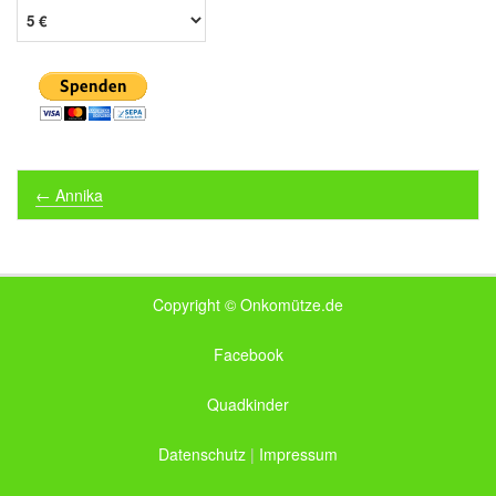
Post navigation
←
Annika
Copyright © Onkomütze.de
Facebook
Quadkinder
Datenschutz
|
Impressum