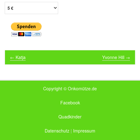
Post navigation
←
Katja
Yvonne Hill
→
Copyright © Onkomütze.de
Facebook
Quadkinder
Datenschutz
|
Impressum