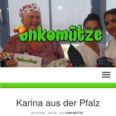
ONKOMÜTZE
Eine Mütze für Krebskranke
Menschen
Karina aus der Pfalz
ONKOMÜTZE
20.03.2022
Aus
Von