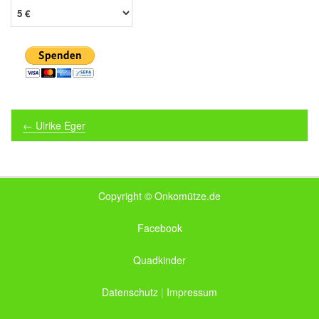
Post navigation
←
Ulrike Eger
Copyright © Onkomütze.de
Facebook
Quadkinder
Datenschutz
|
Impressum