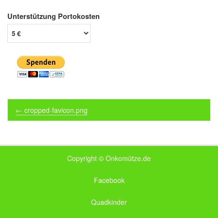
Unterstützung Portokosten
Post navigation
←
cropped-favicon.png
Copyright © Onkomütze.de
Facebook
Quadkinder