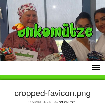
ONKOMÜTZE
Eine Mütze für Krebskranke
Menschen
cropped-favicon.png
ONKOMÜTZE
17.04.2020
Aus
Von