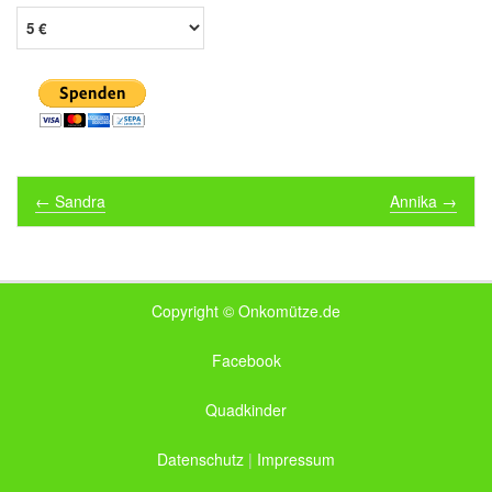
Post navigation
←
Sandra
Annika
→
Copyright © Onkomütze.de
Facebook
Quadkinder
Datenschutz
|
Impressum