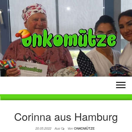
ONKOMÜTZE
Eine Mütze für Krebskranke
Menschen
Corinna aus Hamburg
ONKOMÜTZE
20.05.2022
Aus
Von